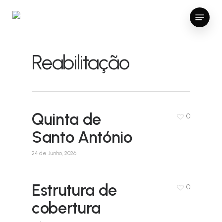
Skip
Menu
to
main
content
Reabilitação
Quinta de
0
Santo António
24 de Junho, 2026
Estrutura de
0
cobertura