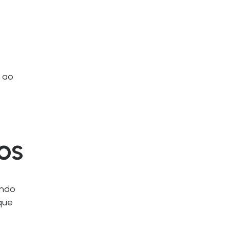
a ao
os
indo
que