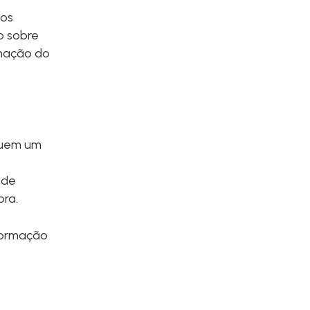
 os
o sobre
rmação do
cluem um
 de
ora.
nformação