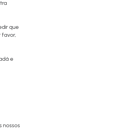
tra
edir que
 favor,
nadá e
s nossos